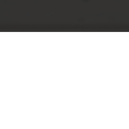
Ratgeber - Terrasse
B
C
D
E
G
I
K
R
S