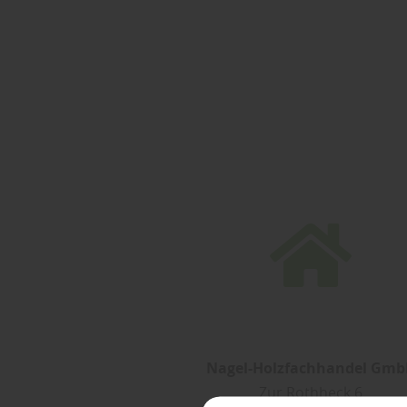
Nagel-Holzfachhandel Gm
Zur Rothheck 6