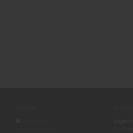
KONTAKT:
STANDO
info@nagel-
Nagel-H
holzfachhandel.de
Zur Roth