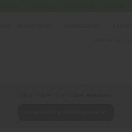
ice-Punkte
Ausstellung
Online-Kataloge
Angebote
OME
ZIMMERTÜREN
BODENBELÄGE
GARTE
FENSTER, ROLL
Inhalt blockiert, bitte Cookies akzeptieren!
Cookies externer Medien akzeptieren