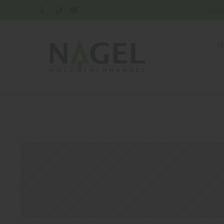
Serv
H