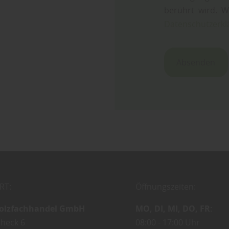
berührt wird. W
Datenschutzerkl
Absenden
RT:
Öffnungszeiten:
olzfachhandel GmbH
MO
DI
MI
DO
FR
heck 6
08:00
17:00 Uhr