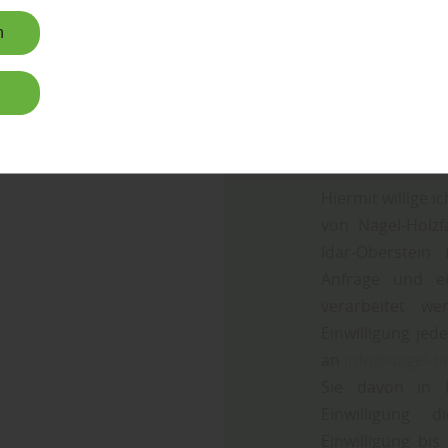
n
n
Datenschu
Hiermit willige 
von Nagel-Holz
Idar-Oberstei
Anfrage und ei
verarbeitet w
Einwilligung jed
an
info@nagel-h
Sie davon in 
Einwilligung 
Einwilligung bi