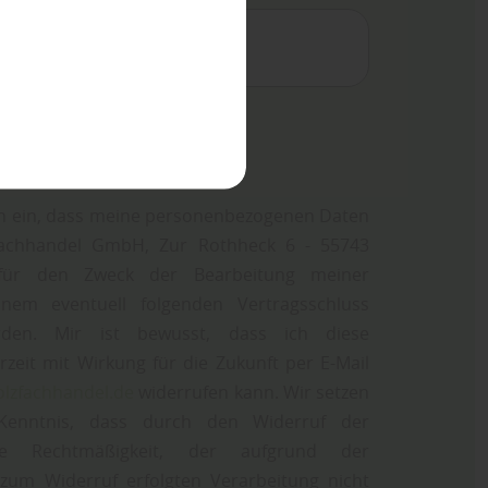
tz bestätigen
*
ich ein, dass meine personenbezogenen Daten
fachhandel GmbH, Zur Rothheck 6 - 55743
n für den Zweck der Bearbeitung meiner
nem eventuell folgenden Vertragsschluss
erden. Mir ist bewusst, dass ich diese
erzeit mit Wirkung für die Zukunft per E-Mail
olzfachhandel.de
widerrufen kann. Wir setzen
Kenntnis, dass durch den Widerruf der
die Rechtmäßigkeit, der aufgrund der
s zum Widerruf erfolgten Verarbeitung nicht