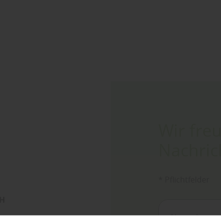
Wir fre
Nachric
* Pflichtfelder
bH