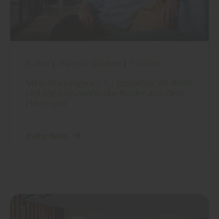
Boden
|
Wand und Decke
|
Holzbau
Mein Rückzugsort: So gestalten Sie Ihren
Hobbyraum, wenn die Kinder aus dem
Haus sind
mehr dazu