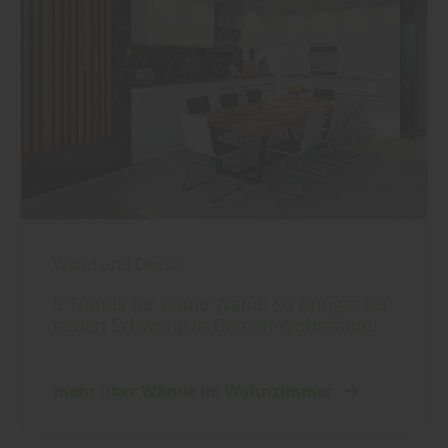
Wand und Decke
5 Trends für Deine Wand: So bringst Du
neuen Schwung in Deinen Wohnraum!
mehr über Wände im Wohnzimmer