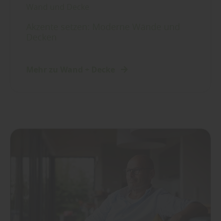
Wand und Decke
Akzente setzen: Moderne Wände und
Decken
Mehr zu Wand + Decke