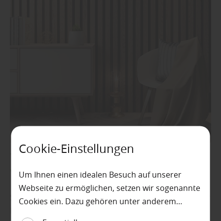
Cookie-Einstellungen
Typische Fehler bei der Planung
vermeiden
Um Ihnen einen idealen Besuch auf unserer
Webseite zu ermöglichen, setzen wir sogenannte
So erfährt man bei Holzfachhandel Nagel: Ein häufiger
Cookies ein. Dazu gehören unter anderem
Irrtum ist die Erwartung, dass Akustikpaneele
Cookies, die für die Steuerung und den