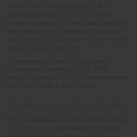
So rät man bei Holzfachhandel Nagel in Idar-
Oberstein: Besonders profitieren offene Wohn-
Essbereiche, Räume mit hohen Decken, Homeoffices
oder Schlafzimmer mit wenig textilen Elementen.
Auch in Fluren oder Treppenhäusern können Paneele
den Geräuschpegel reduzieren.
In stark möblierten Räumen mit Teppichen,
Vorhängen und Polstermöbeln ist der Effekt
naturgemäß geringer – hier sollte individuell geprüft
werden, ob zusätzlicher Bedarf besteht.
Nachhaltigkeit und Materialqualität
Moderne Akustikpaneele bestehen häufig aus Filz auf
PET-Basis, der aus recyceltem Kunststoff gefertigt
wird. In Kombination mit MDF-Trägerplatten oder